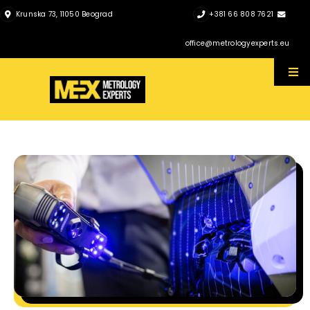
Skip
Krunska 73, 11050 Beograd
+381 66 808 7621
to
office@metrologyexperts.eu
content
Tog
Nav
Početna
O nama
Prodajni Program
Servis
Katalozi