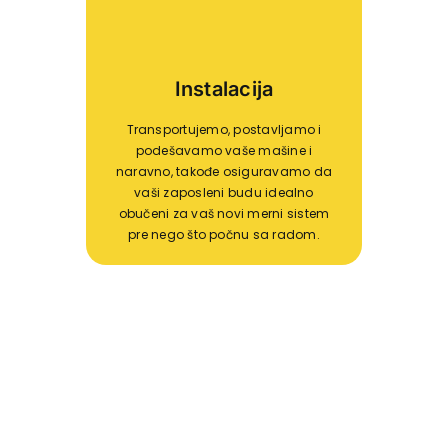
Instalacija
Transportujemo, postavljamo i
podešavamo vaše mašine i
naravno, takođe osiguravamo da
vaši zaposleni budu idealno
obučeni za vaš novi merni sistem
pre nego što počnu sa radom.