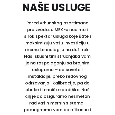
NAŠE USLUGE
Pored vrhunskog asortimana
proizvoda, u MEX-u nudimo i
širok spektar usluga koje štite i
maksimizuju vašu investiciju u
mernu tehnologiju na duži rok.
Naš iskusni tim stručnjaka vam
je na raspolaganju sa brojnim
uslugama – od saveta i
instalacije, preko redovnog
održavanja i kalibracije, pa do
obuke i tehničke podrške. Naš
cilj je da osiguramo nesmetan
rad vaših mernih sistema i
pomognemo vam da efikasno i