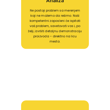
Analiza
Ne postoji problem sa merenjem
koji ne možemo da rešimo. Naši
kompetentni zaposleni će ispitati
vaš problem, savetovati vas i, po
želji, izvršiti detaljnu demonstraciju
proizvoda – direktno na licu
mesta.