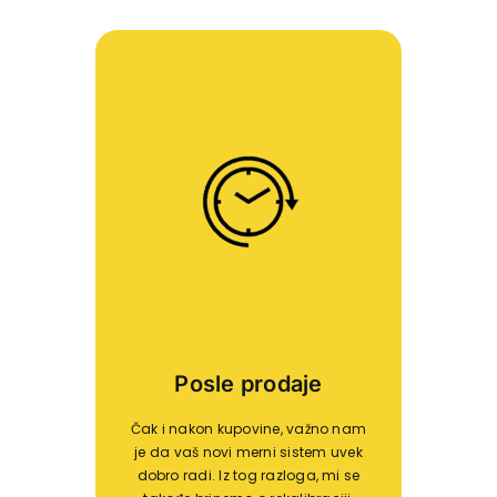
Posle prodaje
Čak i nakon kupovine, važno nam
je da vaš novi merni sistem uvek
dobro radi. Iz tog razloga, mi se