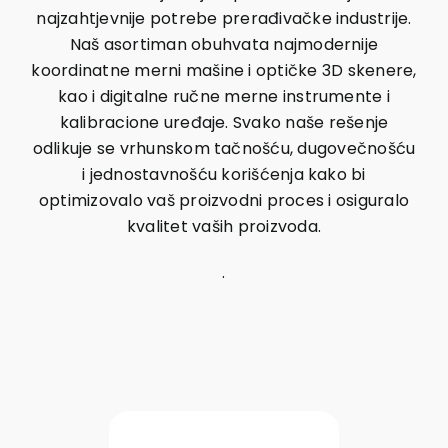
najzahtjevnije potrebe prerađivačke industrije.
Naš asortiman obuhvata najmodernije
koordinatne merni mašine i optičke 3D skenere,
kao i digitalne ručne merne instrumente i
kalibracione uređaje. Svako naše rešenje
odlikuje se vrhunskom tačnošću, dugovečnošću
i jednostavnošću korišćenja kako bi
optimizovalo vaš proizvodni proces i osiguralo
kvalitet vaših proizvoda.
.