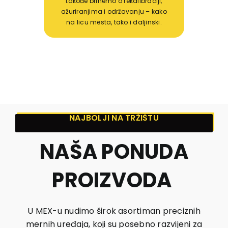
takođe brinemo o rekalibraciji,
ažuriranjima i održavanju – kako
na licu mesta, tako i daljinski.
NAJBOLJI NA TRŽIŠTU
NAŠA PONUDA
PROIZVODA
U MEX-u nudimo širok asortiman preciznih
mernih uređaja, koji su posebno razvijeni za