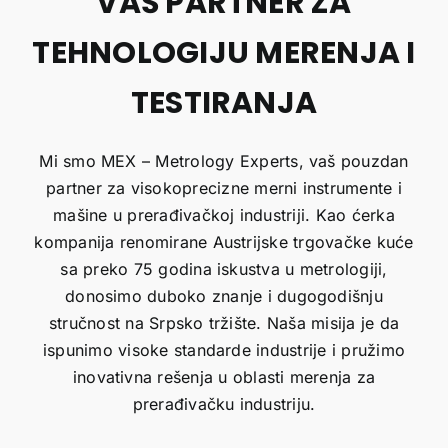
VAŠ PARTNER ZA
TEHNOLOGIJU MERENJA I
TESTIRANJA
Mi smo MEX – Metrology Experts, vaš pouzdan
partner za visokoprecizne merni instrumente i
mašine u prerađivačkoj industriji. Kao ćerka
kompanija renomirane Austrijske trgovačke kuće
sa preko 75 godina iskustva u metrologiji,
donosimo duboko znanje i dugogodišnju
stručnost na Srpsko tržište. Naša misija je da
ispunimo visoke standarde industrije i pružimo
inovativna rešenja u oblasti merenja za
prerađivačku industriju.